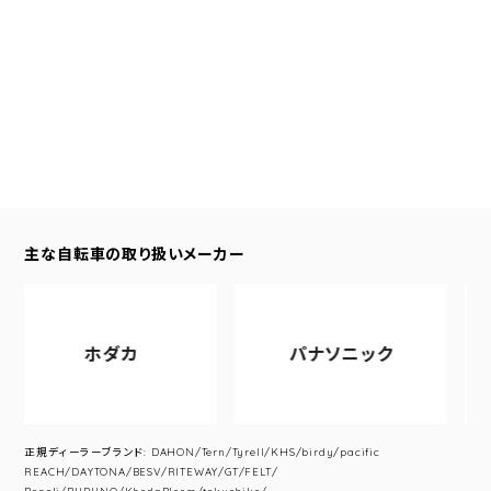
主な自転車の取り扱いメーカー
ホダカ
パナソニック
正規ディーラーブランド: DAHON/Tern/Tyrell/KHS/birdy/pacific
REACH/DAYTONA/BESV/RITEWAY/GT/FELT/