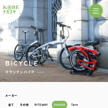
を開閉
Menu
クルショップナカゴヤ
BICYCLE
マウンテンバイク
メーカー
全て
その他
RITEWAY
DAHON
Tern