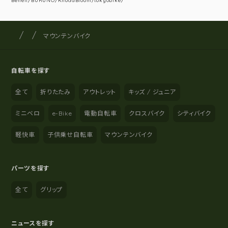
Beneli/BURUNO/KhodaBloom/tokyobike/
サイクルショップナカゴヤ
サイト内の現在地
マウンテンバイク
自転車を探す
全て
折りたたみ
アウトレット
キッズ / ジュニア
ミニベロ
e-Bike
電動自転車
クロスバイク
シティバイク
軽快車
子供乗せ自転車
マウンテンバイク
パーツを探す
全て
グリップ
ニュースを探す