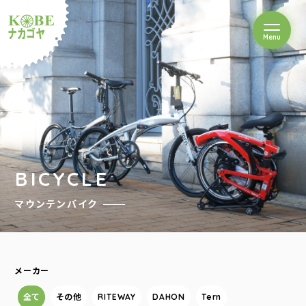
を開閉
Menu
クルショップナカゴヤ
BICYCLE
マウンテンバイク
メーカー
全て
その他
RITEWAY
DAHON
Tern