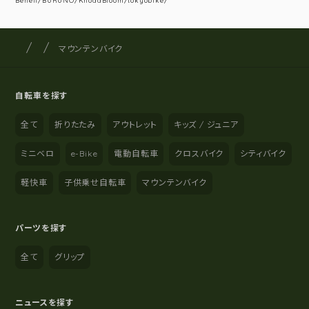
Beneli/BURUNO/KhodaBloom/tokyobike/
サイクルショップナカゴヤ
サイト内の現在地
マウンテンバイク
自転車を探す
全て
折りたたみ
アウトレット
キッズ / ジュニア
ミニベロ
e-Bike
電動自転車
クロスバイク
シティバイク
軽快車
子供乗せ自転車
マウンテンバイク
パーツを探す
全て
グリップ
ニュースを探す