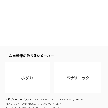
主な自転車の取り扱いメーカー
ホダカ
パナソニック
正規ディーラーブランド: DAHON/Tern/Tyrell/KHS/birdy/pacific
REACH/DAYTONA/BESV/RITEWAY/GT/FELT/