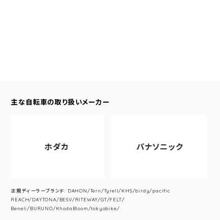
主な自転車の取り扱いメーカー
ホダカ
パナソニック
正規ディーラーブランド: DAHON/Tern/Tyrell/KHS/birdy/pacific
REACH/DAYTONA/BESV/RITEWAY/GT/FELT/
Beneli/BURUNO/KhodaBloom/tokyobike/