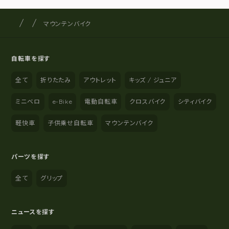
サイクルショップナカゴヤ
サイト内の現在地
マウンテンバイク
自転車を探す
全て
折りたたみ
アウトレット
キッズ / ジュニア
ミニベロ
e-Bike
電動自転車
クロスバイク
シティバイク
軽快車
子供乗せ自転車
マウンテンバイク
パーツを探す
全て
グリップ
ニュースを探す