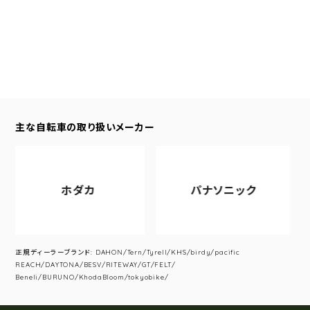
主な自転車の取り扱いメーカー
ホダカ
パナソニック
正規ディーラーブランド: DAHON/Tern/Tyrell/KHS/birdy/pacific
REACH/DAYTONA/BESV/RITEWAY/GT/FELT/
Beneli/BURUNO/KhodaBloom/tokyobike/