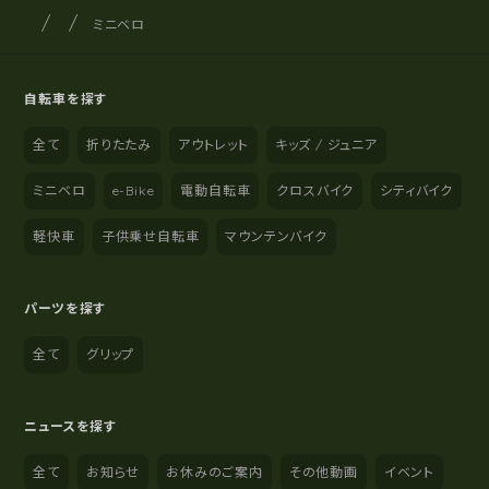
サイクルショップナカゴヤ
サイト内の現在地
ミニベロ
自転車を探す
全て
折りたたみ
アウトレット
キッズ / ジュニア
ミニベロ
e-Bike
電動自転車
クロスバイク
シティバイク
軽快車
子供乗せ自転車
マウンテンバイク
パーツを探す
全て
グリップ
ニュースを探す
全て
お知らせ
お休みのご案内
その他動画
イベント