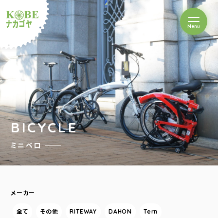
を開閉
Menu
クルショップナカゴヤ
BICYCLE
ミニベロ
メーカー
全て
その他
RITEWAY
DAHON
Tern