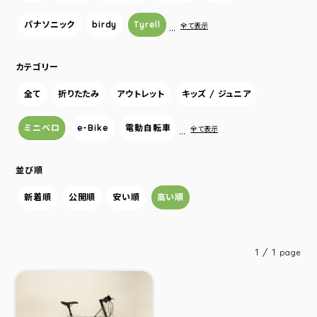
パナソニック
birdy
Tyrell
…
全て表示
カテゴリー
全て
折りたたみ
アウトレット
キッズ / ジュニア
ミニベロ
e-Bike
電動自転車
…
全て表示
並び順
新着順
公開順
安い順
高い順
1 / 1
page