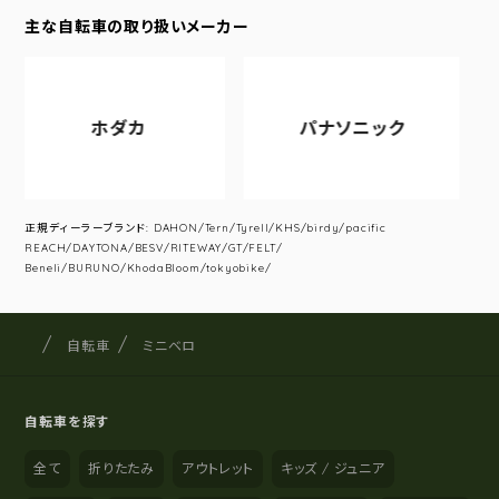
主な自転車の取り扱いメーカー
ホダカ
パナソニック
正規ディーラーブランド: DAHON/Tern/Tyrell/KHS/birdy/pacific
REACH/DAYTONA/BESV/RITEWAY/GT/FELT/
Beneli/BURUNO/KhodaBloom/tokyobike/
サイクルショップナカゴヤ
サイト内の現在地
自転車
ミニベロ
自転車を探す
全て
折りたたみ
アウトレット
キッズ / ジュニア