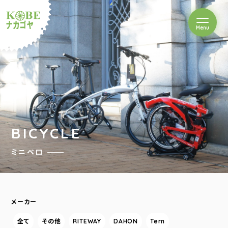
を開閉
Menu
クルショップナカゴヤ
BICYCLE
ミニベロ
メーカー
全て
その他
RITEWAY
DAHON
Tern