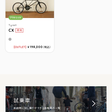
カテゴリ：
アウトレット
Tyrell
CX
完売
ライトグレーマット
198,000
OUTLET
¥
（税込）
試乗車
来店時に試し乗りができる自転車の一覧