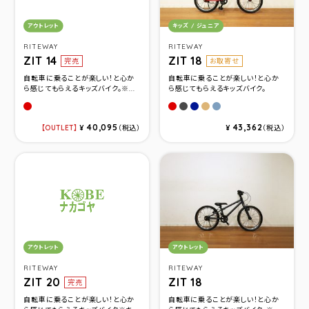
カテゴリ：
カテゴリ：
アウトレット
キッズ / ジュニア
RITEWAY
RITEWAY
ZIT 14
ZIT 18
完売
お取寄せ
自転車に乗ることが楽しい！と心か
自転車に乗ることが楽しい！と心か
ら感じてもらえるキッズバイク。※...
ら感じてもらえるキッズバイク。
マットレッド
マットレッド
マットブラックグレー
マットネイビ－
マットベ－ジュ
マットスカイブル-
40,095
43,362
OUTLET
¥
（税込）
¥
（税込）
カテゴリ：
カテゴリ：
アウトレット
アウトレット
RITEWAY
RITEWAY
ZIT 20
ZIT 18
完売
自転車に乗ることが楽しい！と心か
自転車に乗ることが楽しい！と心か