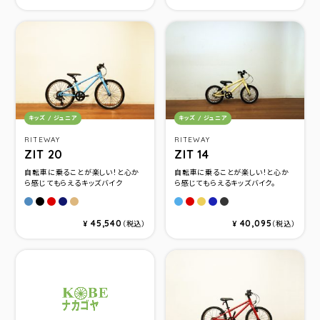
カテゴリ：
カテゴリ：
キッズ / ジュニア
キッズ / ジュニア
RITEWAY
RITEWAY
ZIT 20
ZIT 14
自転車に乗ることが楽しい！と心か
自転車に乗ることが楽しい！と心か
ら感じてもらえるキッズバイク
ら感じてもらえるキッズバイク。
マットスカイブル－
マットブラックグレ－
マットレッド
マットネイビ－
マットベ－ジュ
マットスカイブルー
マットレッド
マットベ－ジュ
マットネイビ－
マットブラックグレ
45,540
40,095
¥
（税込）
¥
（税込）