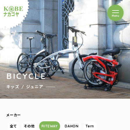
を開閉
Menu
クルショップナカゴヤ
BICYCLE
キッズ / ジュニア
メーカー
全て
その他
RITEWAY
DAHON
Tern