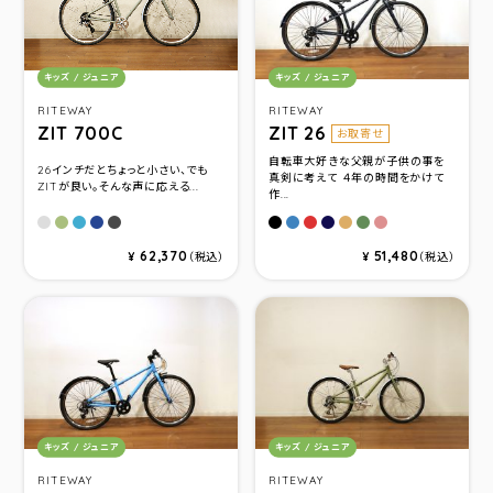
カテゴリ：
カテゴリ：
キッズ / ジュニア
キッズ / ジュニア
RITEWAY
RITEWAY
ZIT 700C
ZIT 26
お取寄せ
自転車大好きな父親が子供の事を
26インチだとちょっと小さい、でも
真剣に考えて ４年の時間をかけて
ZITが良い。そんな声に応える...
作...
マットサンドベージュ
マットカーキ
マットスカイブルー
マットネイビー
マットブラックグレー
マットブラックグレ－
マットスカイブル－
マットレッド
マットネイビ－
マットベ－ジュ
マットカーキ
マットサクラレッ
62,370
51,480
¥
（税込）
¥
（税込）
カテゴリ：
カテゴリ：
キッズ / ジュニア
キッズ / ジュニア
RITEWAY
RITEWAY