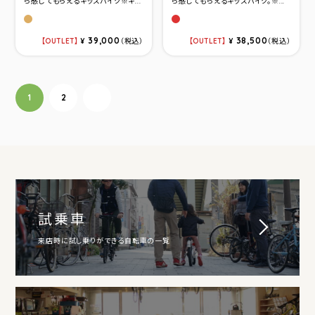
ら感じてもらえるキッズバイク※キ...
ら感じてもらえるキッズバイク。※...
マットベ－ジュ
マットレッド
39,000
38,500
OUTLET
¥
（税込）
OUTLET
¥
（税込）
投稿ナビゲーション
1
2
次へ
試乗車
来店時に試し乗りができる自転車の一覧