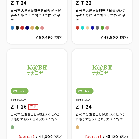
ZIT 24
ZIT 22
自転車大好きな開発担当者がわが
自転車大好きな開発担当者がわが
子のために ４年間かけて作った子
子のために ４年間かけて作った子
供...
供...
マットスカイブル－
マットブラックグレ－
マットレッド
マットネイビ－
マットベ－ジュ
マットカーキ
マットサクラレッド
マットレッド
マットスカイブルー
マットネイビー
マットブラックグレ
マットカーキ
マットサクラレッ
マットベージュ
50,490
49,500
¥
（税込）
¥
（税込）
カテゴリ：
カテゴリ：
アウトレット
アウトレット
RITEWAY
RITEWAY
ZIT 26
ZIT 24
完売
自転車に乗ることが楽しい！と心か
自転車に乗ることが楽しい！と心か
ら感じてもらえるキッズバイク。※...
ら感じてもらえるキッズバイク。※...
マットカーキ
ベージュ
44,000
43,120
OUTLET
¥
（税込）
OUTLET
¥
（税込）