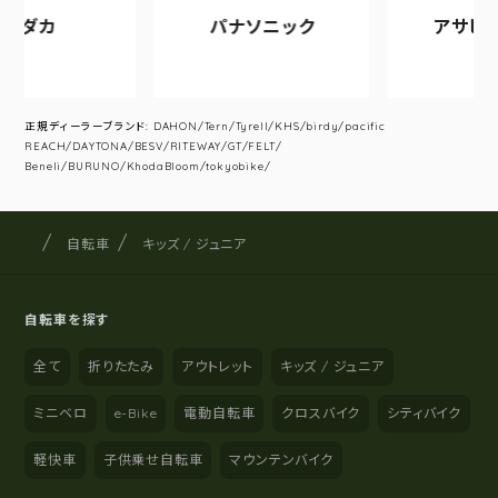
カ
パナソニック
アサヒサイク
正規ディーラーブランド: DAHON/Tern/Tyrell/KHS/birdy/pacific
REACH/DAYTONA/BESV/RITEWAY/GT/FELT/
Beneli/BURUNO/KhodaBloom/tokyobike/
サイクルショップナカゴヤ
サイト内の現在地
自転車
キッズ / ジュニア
自転車を探す
全て
折りたたみ
アウトレット
キッズ / ジュニア
ミニベロ
e-Bike
電動自転車
クロスバイク
シティバイク
軽快車
子供乗せ自転車
マウンテンバイク