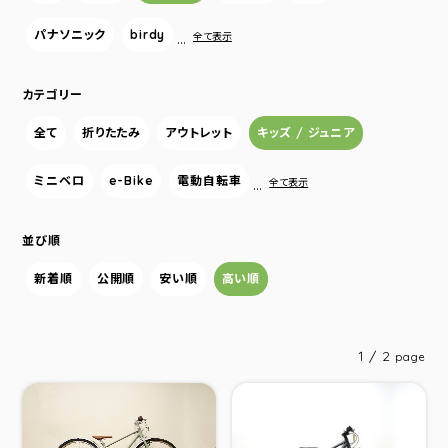
パナソニック
birdy
…
全て表示
カテゴリー
全て
折りたたみ
アウトレット
キッズ / ジュニア
ミニベロ
e-Bike
電動自転車
…
全て表示
並び順
新着順
公開順
安い順
高い順
1 / 2
page