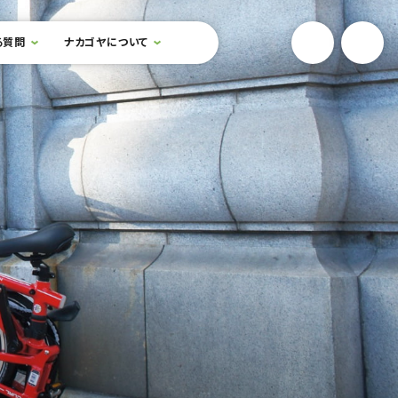
YouTube
Onlin
る質問
ナカゴヤについて
検索フォームを開閉する