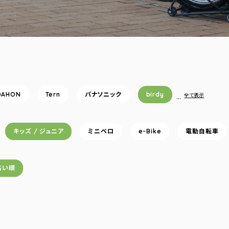
DAHON
Tern
パナソニック
birdy
…
全て表示
キッズ / ジュニア
ミニベロ
e-Bike
電動自転車
高い順