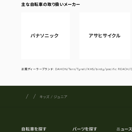
主な自転車の取り扱いメーカー
パナソニック
アサヒサイクル
正規ディーラーブランド: DAHON/Tern/Tyrell/KHS/birdy/pacific REACH/DA
サイクルショップナカゴヤ
サイト内の現在地
キッズ / ジュニア
自転車を探す
パーツを探す
ニュー