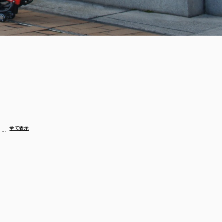
…
全て表示