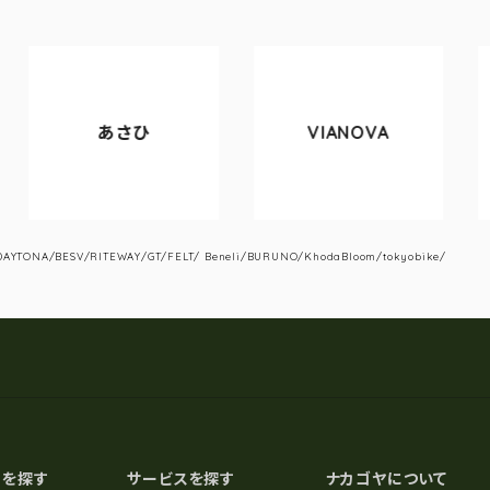
あさひ
VIANOVA
Tyr
YTONA/BESV/RITEWAY/GT/FELT/ Beneli/BURUNO/KhodaBloom/tokyobike/
スを探す
サービスを探す
ナカゴヤについて