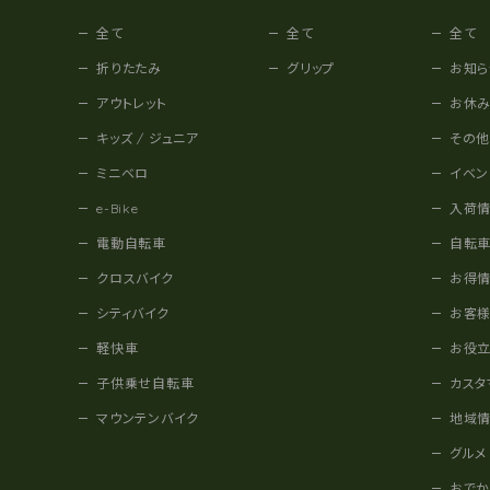
全て
全て
全て
折りたたみ
グリップ
お知ら
アウトレット
お休
キッズ / ジュニア
その
ミニベロ
イベン
e-Bike
入荷
電動自転車
自転
クロスバイク
お得
シティバイク
お客
軽快車
お役
子供乗せ自転車
カスタ
マウンテンバイク
地域
グルメ
おで