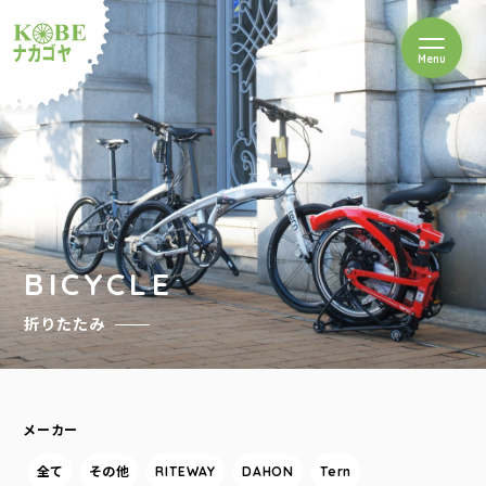
を開閉
Menu
クルショップナカゴヤ
BICYCLE
折りたたみ
メーカー
全て
その他
RITEWAY
DAHON
Tern