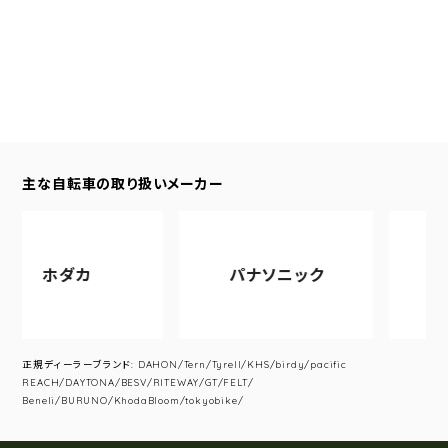
主な自転車の取り扱いメーカー
ホダカ
パナソニック
アサヒ
正規ディーラーブランド: DAHON/Tern/Tyrell/KHS/birdy/pacific
REACH/DAYTONA/BESV/RITEWAY/GT/FELT/
Beneli/BURUNO/KhodaBloom/tokyobike/