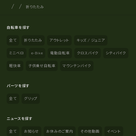
サイクルショップナカゴヤ
サイト内の現在地
折りたたみ
自転車を探す
全て
折りたたみ
アウトレット
キッズ / ジュニア
ミニベロ
e-Bike
電動自転車
クロスバイク
シティバイク
軽快車
子供乗せ自転車
マウンテンバイク
パーツを探す
全て
グリップ
ニュースを探す
全て
お知らせ
お休みのご案内
その他動画
イベント