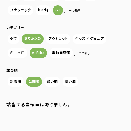
パナソニック
birdy
GT
…
全て表示
カテゴリー
全て
折りたたみ
アウトレット
キッズ / ジュニア
ミニベロ
e-Bike
電動自転車
…
全て表示
並び順
新着順
公開順
安い順
高い順
該当する自転車はありません。