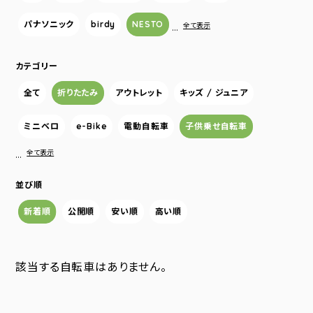
パナソニック
birdy
NESTO
…
全て表示
カテゴリー
全て
折りたたみ
アウトレット
キッズ / ジュニア
ミニベロ
e-Bike
電動自転車
子供乗せ自転車
…
全て表示
並び順
新着順
公開順
安い順
高い順
該当する自転車はありません。