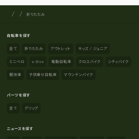
サイクルショップナカゴヤ
サイト内の現在地
折りたたみ
自転車を探す
全て
折りたたみ
アウトレット
キッズ / ジュニア
ミニベロ
e-Bike
電動自転車
クロスバイク
シティバイク
軽快車
子供乗せ自転車
マウンテンバイク
パーツを探す
全て
グリップ
ニュースを探す