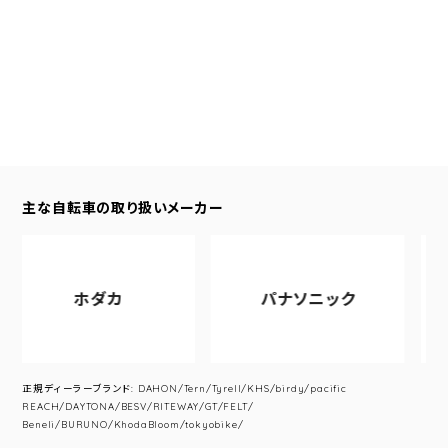
主な自転車の取り扱いメーカー
ホダカ
パナソニック
ア
正規ディーラーブランド: DAHON/Tern/Tyrell/KHS/birdy/pacific
REACH/DAYTONA/BESV/RITEWAY/GT/FELT/
Beneli/BURUNO/KhodaBloom/tokyobike/