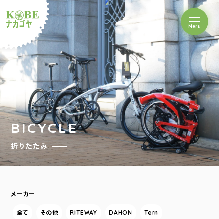
を開閉
Menu
クルショップナカゴヤ
BICYCLE
折りたたみ
メーカー
全て
その他
RITEWAY
DAHON
Tern