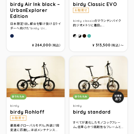
birdy Air Ink black –
birdy Classic EVO
UrbanExplorer
お取寄せ
Edition
birdy classicのマウンテンバイク
日本限定5台。都会を駆け抜けるライ
的ジオメトリに着目。...
ダーへ向けた”birdy Ur...
ミッドナイトブルー
ブラック/シルバー
シルバー/ブラック
インクチタニウム
ターコイズメタリック
264,000
313,500
¥
（税込）
¥
（税込）〜
カテゴリ：
カテゴリ：
試乗車
折りたたみ
折りたたみ
あり
birdy
birdy
birdy Rohloff
birdy standard
お取寄せ
すべてが進化したモノコックフレ－
最高峰グローバルモデル。外装27段
ム。低重心かつ高剛性なフレームと...
変速に匹敵し、ほぼメンテナンス...