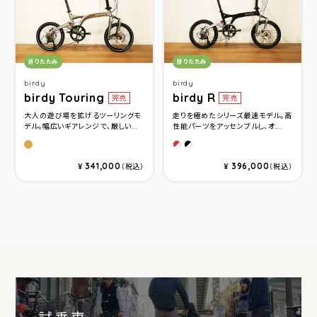
カテゴリ：
カテゴリ：
折りたたみ
折りたたみ
birdy
birdy
birdy Touring
birdy R
完売
完売
大人の遊び場を拡げるツーリングモ
走りを極めたシリーズ最速モデル。高
デル。幅広いギアレンジで、厳しい...
性能パーツをアッセンブルし、オ...
ラヴァブラウン
グロッシーレッド
ブラック
341,000
396,000
¥
（税込）
¥
（税込）