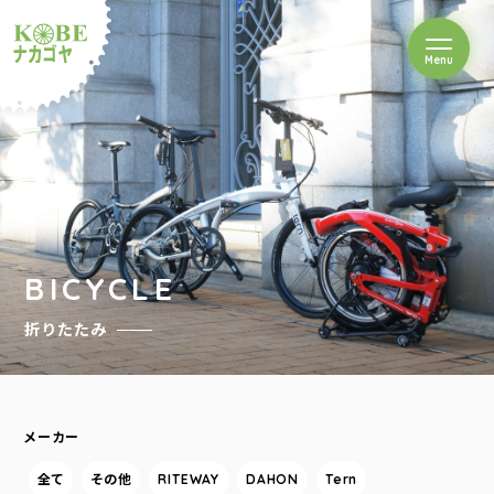
を開閉
Menu
クルショップナカゴヤ
BICYCLE
折りたたみ
メーカー
全て
その他
RITEWAY
DAHON
Tern