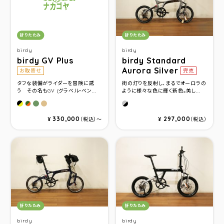
カテゴリ：
カテゴリ：
折りたたみ
折りたたみ
birdy
birdy
birdy GV Plus
birdy Standard
Aurora Silver
お取寄せ
完売
タフな装備がライダーを冒険に誘
街の灯りを反射し、まるでオーロラの
う その名もGV (グラベル・ベン...
ように様々な色に輝く新色。美し...
マットブラック＆イエロー
フィールドグリーン
フィールドブラウン
オーロラシルバー
フィールドグリーン＆オレンジ
330,000
297,000
¥
（税込）〜
¥
（税込）
カテゴリ：
カテゴリ：
折りたたみ
折りたたみ
birdy
birdy