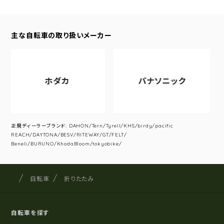
主な自転車の取り扱いメーカー
ホダカ
パナソニック
正規ディーラーブランド: DAHON/Tern/Tyrell/KHS/birdy/pacific
REACH/DAYTONA/BESV/RITEWAY/GT/FELT/
Beneli/BURUNO/KhodaBloom/tokyobike/
サイクルショップナカゴヤ
サイト内の現在地
自転車
折りたたみ
自転車を探す