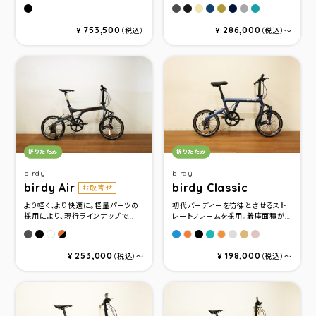
グロスブラック
グラファイト
マットチャコ－ル
サンディーブルー
サテンメタリックグ
グロスミッドナイ
ナルドグレー
ターコイズ
サンディーベージュ
753,500
286,000
¥
（税込）
¥
（税込）〜
カテゴリ：
カテゴリ：
折りたたみ
折りたたみ
birdy
birdy
birdy Air
birdy Classic
お取寄せ
より軽く、より快適に。軽量パーツの
初代バーディーを彷彿とさせるスト
採用により、現行ラインナップで...
レートフレームを採用。着座面積が...
マ－キュリグレ－
インクブラック
ウイスキーブラウン＆マットブラック
フォギーブル－メタリック
セミマットブラックメタリ
マットパステルターコ
ミリタリーグレー
シャンパンゴー
ローズゴー
パープルホワイト
サンセットオレンジメタリ
マットオレンジ
253,000
198,000
¥
（税込）〜
¥
（税込）〜