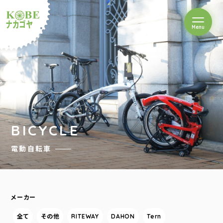
を開閉
Menu
クルショップナカゴヤ
BICYCLE
電動自転車
メーカー
全て
その他
RITEWAY
DAHON
Tern