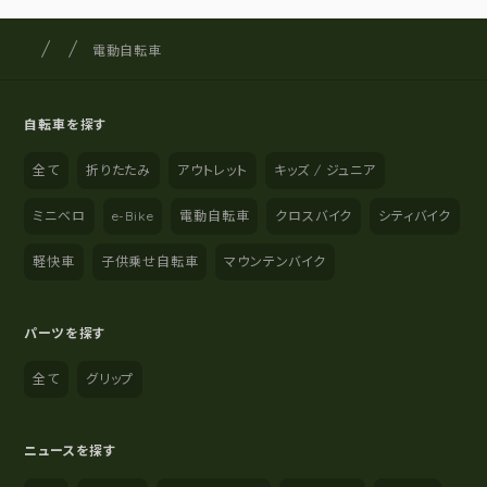
サイクルショップナカゴヤ
サイト内の現在地
電動自転車
自転車を探す
全て
折りたたみ
アウトレット
キッズ / ジュニア
ミニベロ
e-Bike
電動自転車
クロスバイク
シティバイク
軽快車
子供乗せ自転車
マウンテンバイク
パーツを探す
全て
グリップ
ニュースを探す