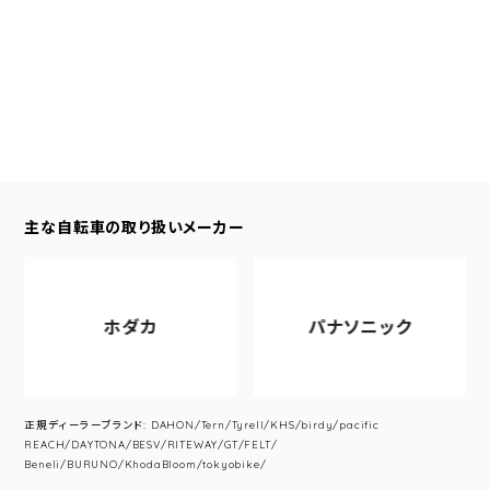
主な自転車の取り扱いメーカー
ホダカ
パナソニック
正規ディーラーブランド: DAHON/Tern/Tyrell/KHS/birdy/pacific
REACH/DAYTONA/BESV/RITEWAY/GT/FELT/
Beneli/BURUNO/KhodaBloom/tokyobike/