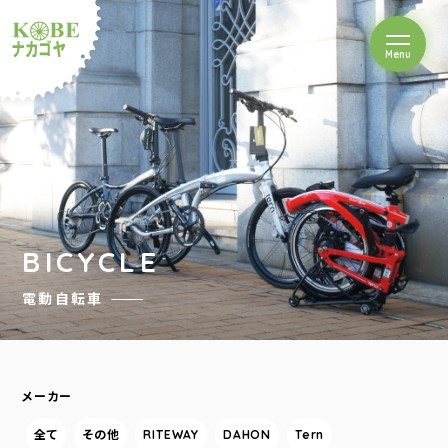
を開閉
Menu
クルショップナカゴヤ
BICYCLE
電動自転車
メーカー
全て
その他
RITEWAY
DAHON
Tern