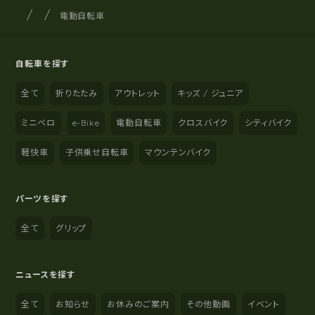
サイクルショップナカゴヤ
サイト内の現在地
電動自転車
自転車を探す
全て
折りたたみ
アウトレット
キッズ / ジュニア
ミニベロ
e-Bike
電動自転車
クロスバイク
シティバイク
軽快車
子供乗せ自転車
マウンテンバイク
パーツを探す
全て
グリップ
ニュースを探す
全て
お知らせ
お休みのご案内
その他動画
イベント