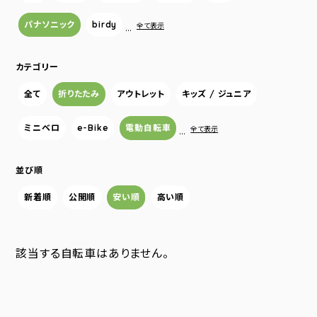
パナソニック
birdy
…
全て表示
カテゴリー
全て
折りたたみ
アウトレット
キッズ / ジュニア
ミニベロ
e-Bike
電動自転車
…
全て表示
並び順
新着順
公開順
安い順
高い順
該当する自転車はありません。