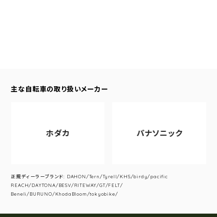
主な自転車の取り扱いメーカー
ホダカ
パナソニック
正規ディーラーブランド: DAHON/Tern/Tyrell/KHS/birdy/pacific
REACH/DAYTONA/BESV/RITEWAY/GT/FELT/
Beneli/BURUNO/KhodaBloom/tokyobike/