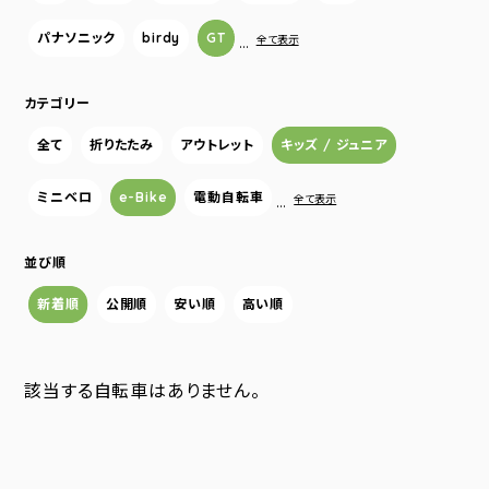
パナソニック
birdy
GT
…
全て表示
カテゴリー
全て
折りたたみ
アウトレット
キッズ / ジュニア
ミニベロ
e-Bike
電動自転車
…
全て表示
並び順
新着順
公開順
安い順
高い順
該当する自転車はありません。