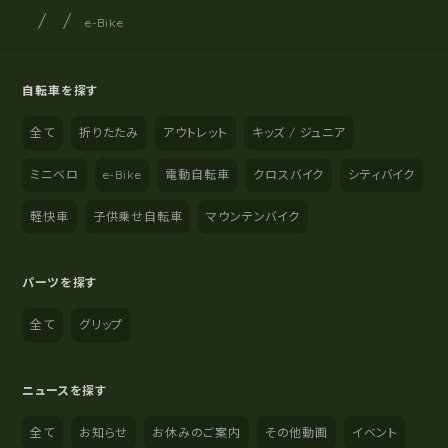
サイクルショップナカゴヤ
サイト内の現在地
e-Bike
自転車を探す
全て
折りたたみ
アウトレット
キッズ / ジュニア
ミニベロ
e-Bike
電動自転車
クロスバイク
シティバイク
軽快車
子供乗せ自転車
マウンテンバイク
パーツを探す
全て
グリップ
ニュースを探す
全て
お知らせ
お休みのご案内
その他動画
イベント