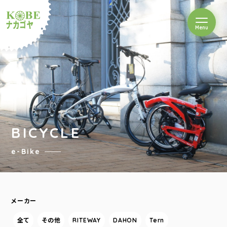
を開閉
Menu
クルショップナカゴヤ
BICYCLE
e-Bike
メーカー
全て
その他
RITEWAY
DAHON
Tern