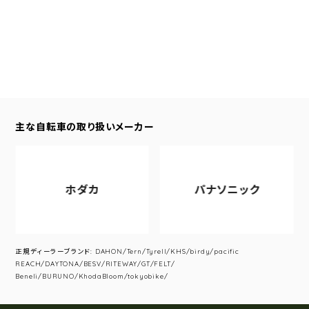
主な自転車の取り扱いメーカー
ホダカ
パナソニック
正規ディーラーブランド: DAHON/Tern/Tyrell/KHS/birdy/pacific
REACH/DAYTONA/BESV/RITEWAY/GT/FELT/
Beneli/BURUNO/KhodaBloom/tokyobike/