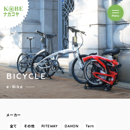
を開閉
Menu
クルショップナカゴヤ
BICYCLE
e-Bike
メーカー
全て
その他
RITEWAY
DAHON
Tern