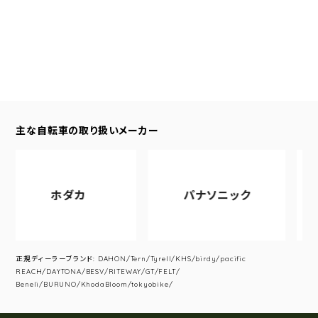
主な自転車の取り扱いメーカー
ホダカ
パナソニック
ア
正規ディーラーブランド: DAHON/Tern/Tyrell/KHS/birdy/pacific
REACH/DAYTONA/BESV/RITEWAY/GT/FELT/
Beneli/BURUNO/KhodaBloom/tokyobike/