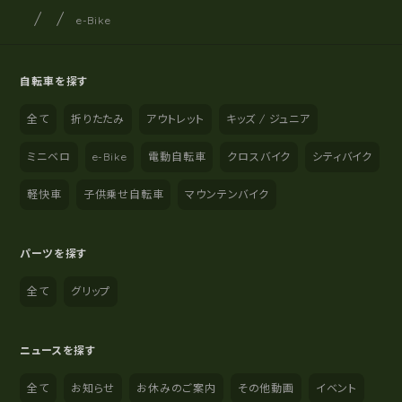
サイクルショップナカゴヤ
サイト内の現在地
e-Bike
自転車を探す
全て
折りたたみ
アウトレット
キッズ / ジュニア
ミニベロ
e-Bike
電動自転車
クロスバイク
シティバイク
軽快車
子供乗せ自転車
マウンテンバイク
パーツを探す
全て
グリップ
ニュースを探す
全て
お知らせ
お休みのご案内
その他動画
イベント