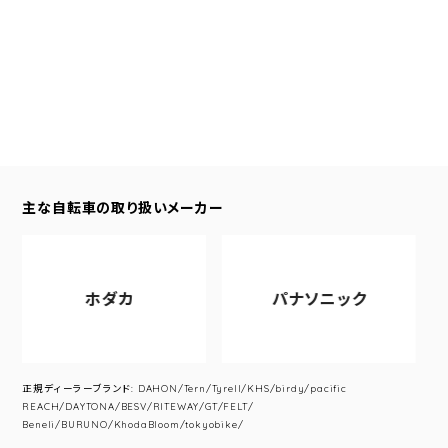
主な自転車の取り扱いメーカー
ホダカ
パナソニック
正規ディーラーブランド: DAHON/Tern/Tyrell/KHS/birdy/pacific
REACH/DAYTONA/BESV/RITEWAY/GT/FELT/
Beneli/BURUNO/KhodaBloom/tokyobike/