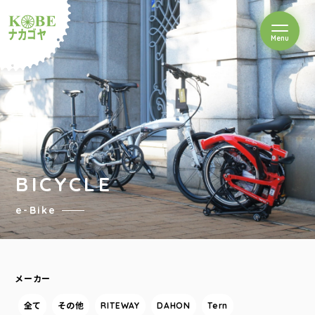
を開閉
Menu
クルショップナカゴヤ
BICYCLE
e-Bike
メーカー
全て
その他
RITEWAY
DAHON
Tern