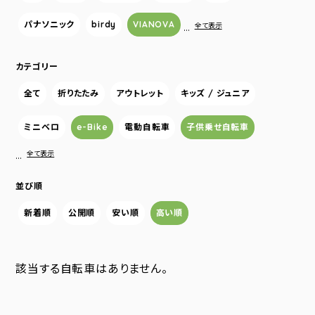
パナソニック
birdy
VIANOVA
…
全て表示
カテゴリー
全て
折りたたみ
アウトレット
キッズ / ジュニア
ミニベロ
e-Bike
電動自転車
子供乗せ自転車
…
全て表示
並び順
新着順
公開順
安い順
高い順
該当する自転車はありません。