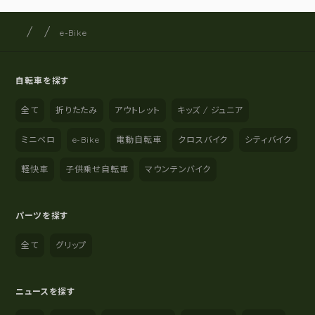
サイクルショップナカゴヤ
サイト内の現在地
e-Bike
自転車を探す
全て
折りたたみ
アウトレット
キッズ / ジュニア
ミニベロ
e-Bike
電動自転車
クロスバイク
シティバイク
軽快車
子供乗せ自転車
マウンテンバイク
パーツを探す
全て
グリップ
ニュースを探す