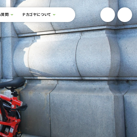
YouTube
Onlin
る質問
ナカゴヤについて
検索フォームを開閉する