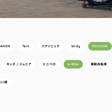
DAHON
Tern
パナソニック
birdy
POLYGON
キッズ / ジュニア
ミニベロ
e-Bike
電動自転車
高い順