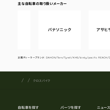
主な自転車の取り扱いメーカー
カ
パナソニック
アサヒサイクル
正規ディーラーブランド: DAHON/Tern/Tyrell/KHS/birdy/pacific REACH/DA
サイクルショップナカゴヤ
サイト内の現在地
クロスバイク
自転車を探す
パーツを探す
ニュー