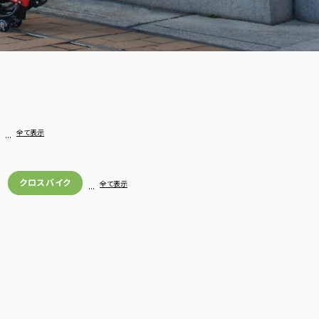
…
全て表示
クロスバイク
…
全て表示