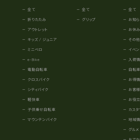
全て
全て
全て
折りたたみ
グリップ
お知ら
アウトレット
お休
キッズ / ジュニア
その
ミニベロ
イベン
e-Bike
入荷
電動自転車
自転
クロスバイク
お得
シティバイク
お客
軽快車
お役
子供乗せ自転車
カスタ
マウンテンバイク
地域
グルメ
おで