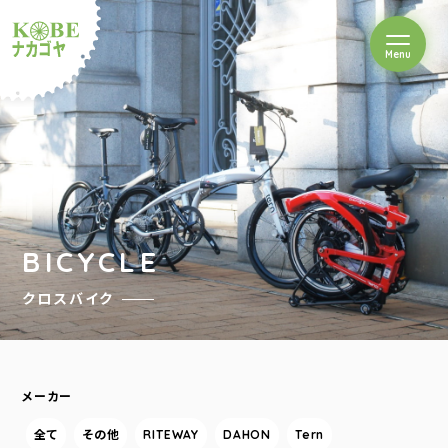
を開閉
Menu
クルショップナカゴヤ
BICYCLE
クロスバイク
メーカー
全て
その他
RITEWAY
DAHON
Tern