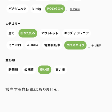
パナソニック
birdy
POLYGON
…
全て表示
カテゴリー
全て
折りたたみ
アウトレット
キッズ / ジュニア
ミニベロ
e-Bike
電動自転車
クロスバイク
…
全て表示
並び順
新着順
公開順
安い順
高い順
該当する自転車はありません。