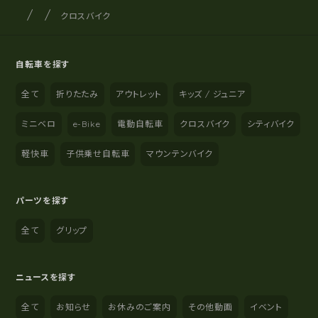
サイクルショップナカゴヤ
サイト内の現在地
クロスバイク
自転車を探す
全て
折りたたみ
アウトレット
キッズ / ジュニア
ミニベロ
e-Bike
電動自転車
クロスバイク
シティバイク
軽快車
子供乗せ自転車
マウンテンバイク
パーツを探す
全て
グリップ
ニュースを探す
全て
お知らせ
お休みのご案内
その他動画
イベント