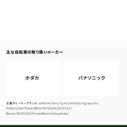
主な自転車の取り扱いメーカー
ホダカ
パナソニック
正規ディーラーブランド: DAHON/Tern/Tyrell/KHS/birdy/pacific
REACH/DAYTONA/BESV/RITEWAY/GT/FELT/
Beneli/BURUNO/KhodaBloom/tokyobike/