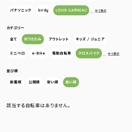
パナソニック
birdy
LOUIS GARNEAU
…
全て表示
カテゴリー
全て
折りたたみ
アウトレット
キッズ / ジュニア
ミニベロ
e-Bike
電動自転車
クロスバイク
…
全て表示
並び順
新着順
公開順
安い順
高い順
該当する自転車はありません。