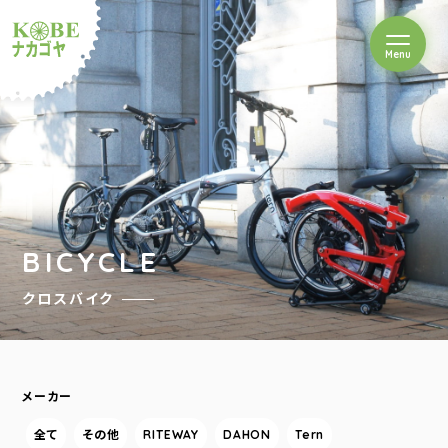
を開閉
Menu
クルショップナカゴヤ
BICYCLE
クロスバイク
メーカー
全て
その他
RITEWAY
DAHON
Tern