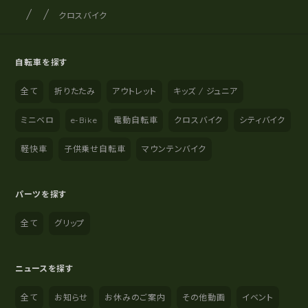
サイクルショップナカゴヤ
サイト内の現在地
クロスバイク
自転車を探す
全て
折りたたみ
アウトレット
キッズ / ジュニア
ミニベロ
e-Bike
電動自転車
クロスバイク
シティバイク
軽快車
子供乗せ自転車
マウンテンバイク
パーツを探す
全て
グリップ
ニュースを探す
全て
お知らせ
お休みのご案内
その他動画
イベント