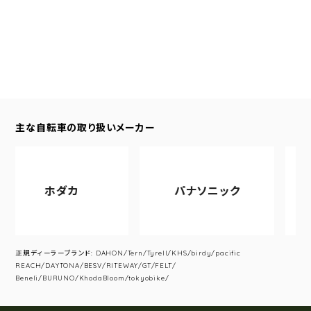
主な自転車の取り扱いメーカー
ホダカ
パナソニック
アサ
正規ディーラーブランド: DAHON/Tern/Tyrell/KHS/birdy/pacific
REACH/DAYTONA/BESV/RITEWAY/GT/FELT/
Beneli/BURUNO/KhodaBloom/tokyobike/