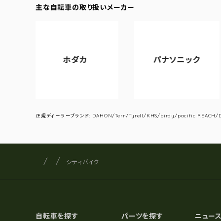
主な自転車の取り扱いメーカー
ホダカ
パナソニック
アサ
正規ディーラーブランド: DAHON/Tern/Tyrell/KHS/birdy/pacific REACH/DA
サイクルショップナカゴヤ
サイト内の現在地
シティバイク
自転車を探す
パーツを探す
ニュー