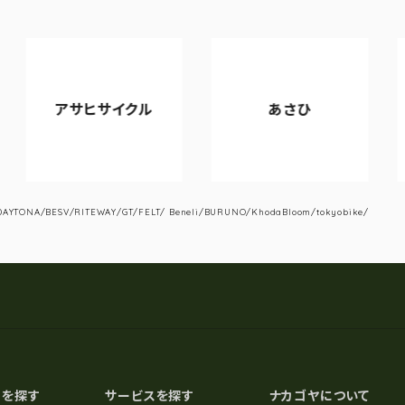
ヒサイクル
あさひ
VIANO
YTONA/BESV/RITEWAY/GT/FELT/ Beneli/BURUNO/KhodaBloom/tokyobike/
スを探す
サービスを探す
ナカゴヤについて