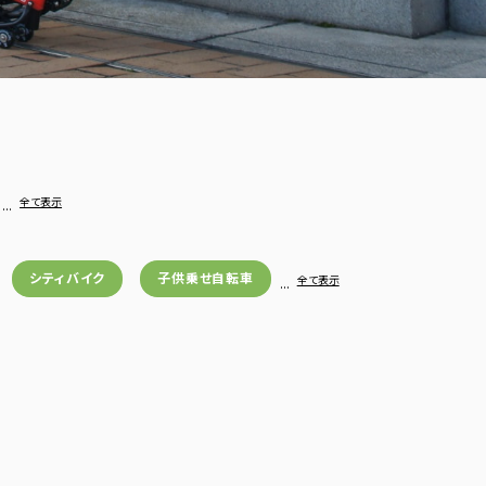
…
全て表示
シティバイク
子供乗せ自転車
…
全て表示