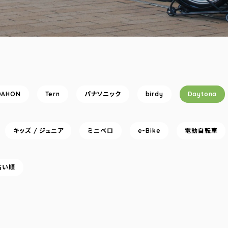
DAHON
Tern
パナソニック
birdy
Daytona
キッズ / ジュニア
ミニベロ
e-Bike
電動自転車
高い順