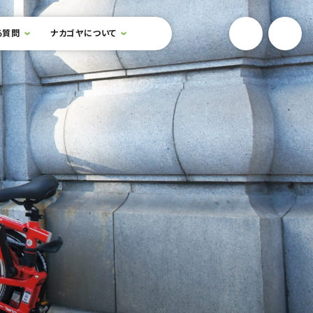
YouTube
Onlin
る質問
ナカゴヤについて
検索フォームを開閉する