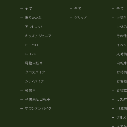
全て
全て
全て
折りたたみ
グリップ
お知ら
アウトレット
お休
キッズ / ジュニア
その
ミニベロ
イベン
e-Bike
入荷
電動自転車
自転
クロスバイク
お得
シティバイク
お客
軽快車
お役
子供乗せ自転車
カスタ
マウンテンバイク
地域
グルメ
おで