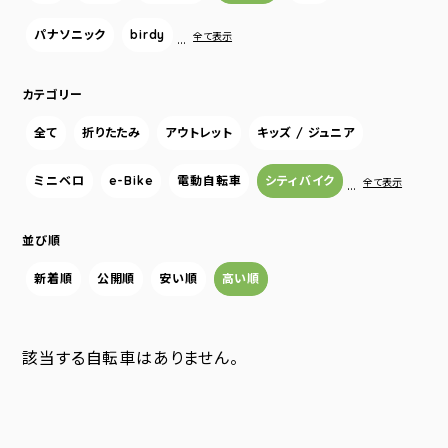
パナソニック
birdy
…
全て表示
カテゴリー
全て
折りたたみ
アウトレット
キッズ / ジュニア
ミニベロ
e-Bike
電動自転車
シティバイク
…
全て表示
並び順
新着順
公開順
安い順
高い順
該当する自転車はありません。