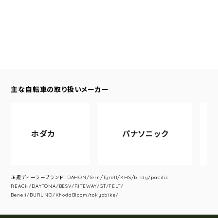
主な自転車の取り扱いメーカー
ホダカ
パナソニック
アサ
正規ディーラーブランド: DAHON/Tern/Tyrell/KHS/birdy/pacific
REACH/DAYTONA/BESV/RITEWAY/GT/FELT/
Beneli/BURUNO/KhodaBloom/tokyobike/