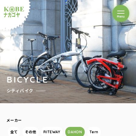
を開閉
Menu
クルショップナカゴヤ
BICYCLE
シティバイク
メーカー
全て
その他
RITEWAY
DAHON
Tern