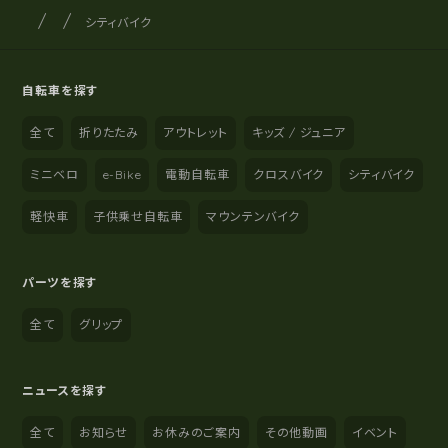
サイクルショップナカゴヤ
サイト内の現在地
シティバイク
自転車を探す
全て
折りたたみ
アウトレット
キッズ / ジュニア
ミニベロ
e-Bike
電動自転車
クロスバイク
シティバイク
軽快車
子供乗せ自転車
マウンテンバイク
パーツを探す
全て
グリップ
ニュースを探す
全て
お知らせ
お休みのご案内
その他動画
イベント