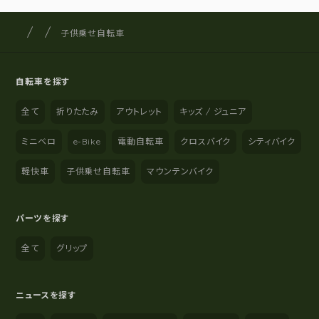
サイクルショップナカゴヤ
サイト内の現在地
子供乗せ自転車
自転車を探す
全て
折りたたみ
アウトレット
キッズ / ジュニア
ミニベロ
e-Bike
電動自転車
クロスバイク
シティバイク
軽快車
子供乗せ自転車
マウンテンバイク
パーツを探す
全て
グリップ
ニュースを探す