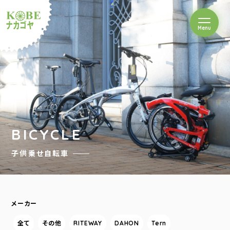
を開閉
Menu
クルショップナカゴヤ
BICYCLE
子供乗せ自転車
メーカー
全て
その他
RITEWAY
DAHON
Tern