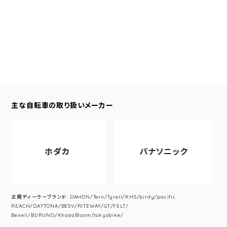
主な自転車の取り扱いメーカー
ホダカ
パナソニック
正規ディーラーブランド: DAHON/Tern/Tyrell/KHS/birdy/pacific
REACH/DAYTONA/BESV/RITEWAY/GT/FELT/
Beneli/BURUNO/KhodaBloom/tokyobike/