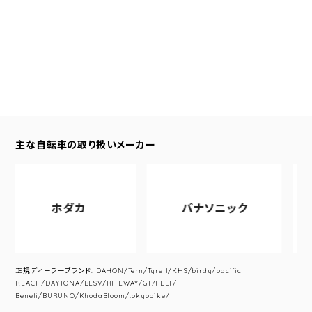
主な自転車の取り扱いメーカー
ホダカ
パナソニック
ア
正規ディーラーブランド: DAHON/Tern/Tyrell/KHS/birdy/pacific
REACH/DAYTONA/BESV/RITEWAY/GT/FELT/
Beneli/BURUNO/KhodaBloom/tokyobike/