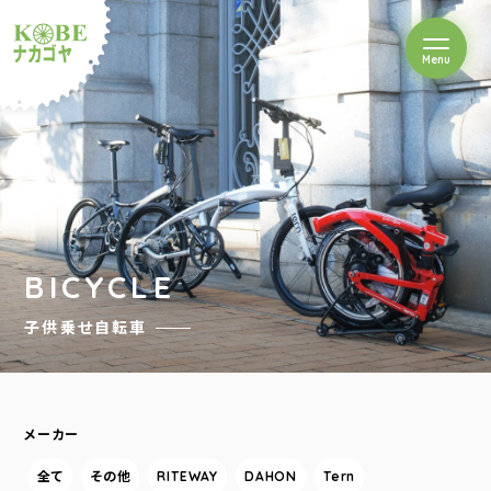
を開閉
Menu
クルショップナカゴヤ
BICYCLE
子供乗せ自転車
メーカー
全て
その他
RITEWAY
DAHON
Tern