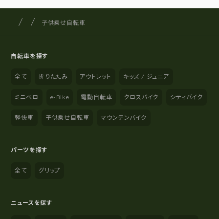
サイクルショップナカゴヤ
サイト内の現在地
子供乗せ自転車
自転車を探す
全て
折りたたみ
アウトレット
キッズ / ジュニア
ミニベロ
e-Bike
電動自転車
クロスバイク
シティバイク
軽快車
子供乗せ自転車
マウンテンバイク
パーツを探す
全て
グリップ
ニュースを探す