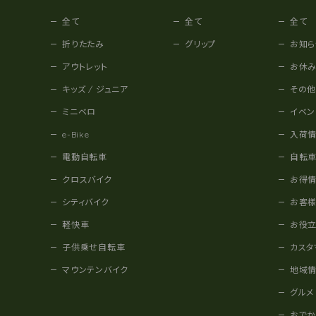
全て
全て
全て
折りたたみ
グリップ
お知ら
アウトレット
お休
キッズ / ジュニア
その
ミニベロ
イベン
e-Bike
入荷
電動自転車
自転
クロスバイク
お得
シティバイク
お客
軽快車
お役
子供乗せ自転車
カスタ
マウンテンバイク
地域
グルメ
おで