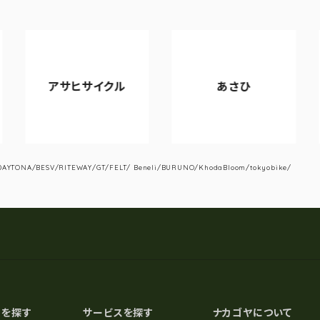
アサヒサイクル
あさひ
YTONA/BESV/RITEWAY/GT/FELT/ Beneli/BURUNO/KhodaBloom/tokyobike/
スを探す
サービスを探す
ナカゴヤについて