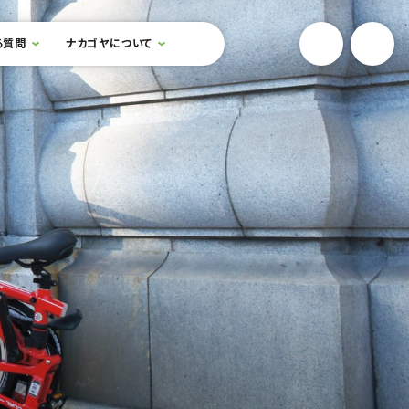
YouTube
Onlin
る質問
ナカゴヤについて
検索フォームを開閉する