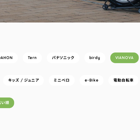
DAHON
Tern
パナソニック
birdy
VIANOVA
キッズ / ジュニア
ミニベロ
e-Bike
電動自転車
高い順