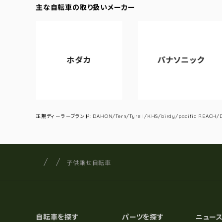
主な自転車の取り扱いメーカー
ホダカ
パナソニック
正規ディーラーブランド: DAHON/Tern/Tyrell/KHS/birdy/pacific REACH/DA
サイクルショップナカゴヤ
サイト内の現在地
子供乗せ自転車
自転車を探す
パーツを探す
ニュー