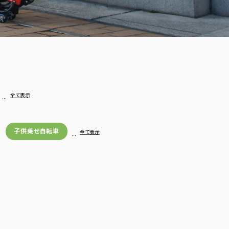
…
全て表示
子供乗せ自転車
…
全て表示