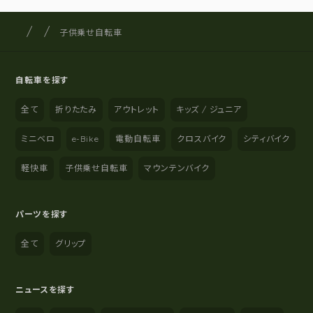
サイクルショップナカゴヤ
サイト内の現在地
子供乗せ自転車
自転車を探す
全て
折りたたみ
アウトレット
キッズ / ジュニア
ミニベロ
e-Bike
電動自転車
クロスバイク
シティバイク
軽快車
子供乗せ自転車
マウンテンバイク
パーツを探す
全て
グリップ
ニュースを探す