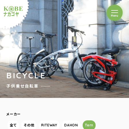
を開閉
Menu
クルショップナカゴヤ
BICYCLE
子供乗せ自転車
メーカー
全て
その他
RITEWAY
DAHON
Tern