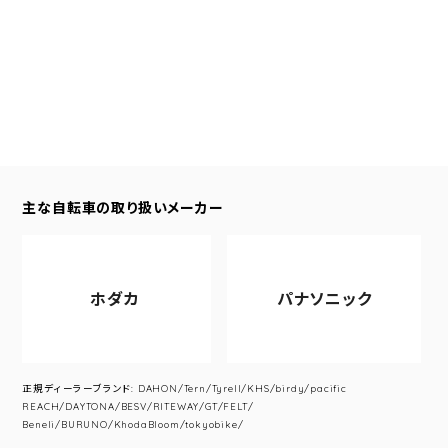
主な自転車の取り扱いメーカー
ホダカ
パナソニック
正規ディーラーブランド: DAHON/Tern/Tyrell/KHS/birdy/pacific
REACH/DAYTONA/BESV/RITEWAY/GT/FELT/
Beneli/BURUNO/KhodaBloom/tokyobike/