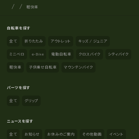
サイクルショップナカゴヤ
サイト内の現在地
軽快車
自転車を探す
全て
折りたたみ
アウトレット
キッズ / ジュニア
ミニベロ
e-Bike
電動自転車
クロスバイク
シティバイク
軽快車
子供乗せ自転車
マウンテンバイク
パーツを探す
全て
グリップ
ニュースを探す
全て
お知らせ
お休みのご案内
その他動画
イベント