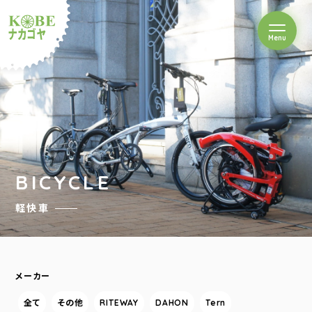
を開閉
Menu
クルショップナカゴヤ
BICYCLE
軽快車
メーカー
全て
その他
RITEWAY
DAHON
Tern