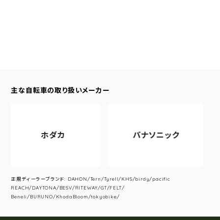
主な自転車の取り扱いメーカー
ホダカ
パナソニック
正規ディーラーブランド: DAHON/Tern/Tyrell/KHS/birdy/pacific
REACH/DAYTONA/BESV/RITEWAY/GT/FELT/
Beneli/BURUNO/KhodaBloom/tokyobike/