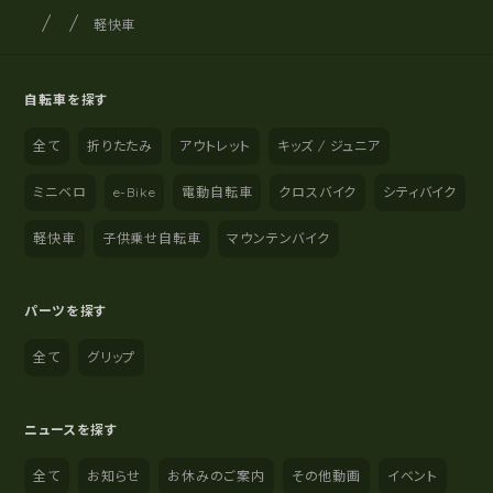
サイクルショップナカゴヤ
サイト内の現在地
軽快車
自転車を探す
全て
折りたたみ
アウトレット
キッズ / ジュニア
ミニベロ
e-Bike
電動自転車
クロスバイク
シティバイク
軽快車
子供乗せ自転車
マウンテンバイク
パーツを探す
全て
グリップ
ニュースを探す
全て
お知らせ
お休みのご案内
その他動画
イベント