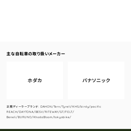
主な自転車の取り扱いメーカー
ホダカ
パナソニック
正規ディーラーブランド: DAHON/Tern/Tyrell/KHS/birdy/pacific
REACH/DAYTONA/BESV/RITEWAY/GT/FELT/
Beneli/BURUNO/KhodaBloom/tokyobike/