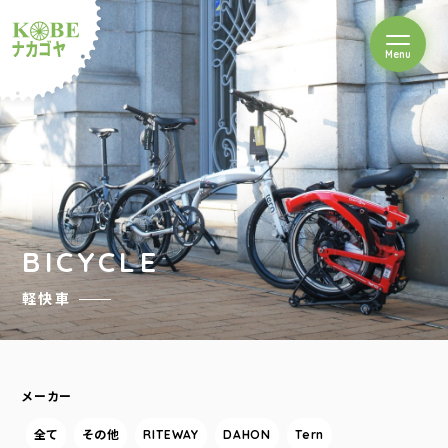
を開閉
Menu
クルショップナカゴヤ
BICYCLE
軽快車
メーカー
全て
その他
RITEWAY
DAHON
Tern