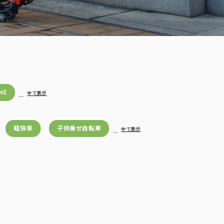
NE
…
全て表示
軽快車
子供乗せ自転車
…
全て表示