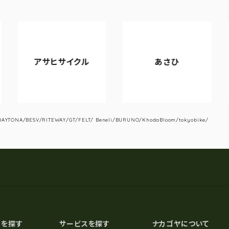
サヒサイクル
あさひ
VIA
YTONA/BESV/RITEWAY/GT/FELT/ Beneli/BURUNO/KhodaBloom/tokyobike/
スを探す
サービスを探す
ナカゴヤについて