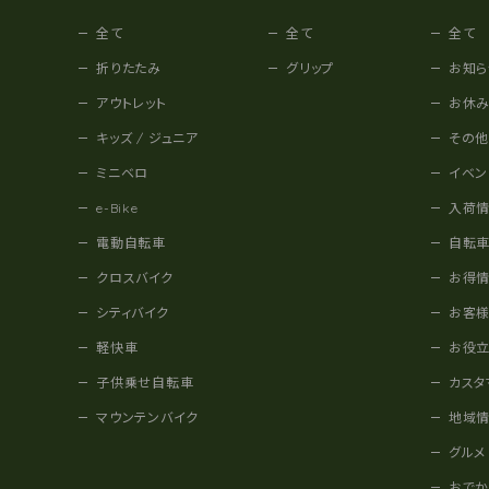
全て
全て
全て
折りたたみ
グリップ
お知ら
アウトレット
お休
キッズ / ジュニア
その
ミニベロ
イベン
e-Bike
入荷
電動自転車
自転
クロスバイク
お得
シティバイク
お客
軽快車
お役
子供乗せ自転車
カスタ
マウンテンバイク
地域
グルメ
おで