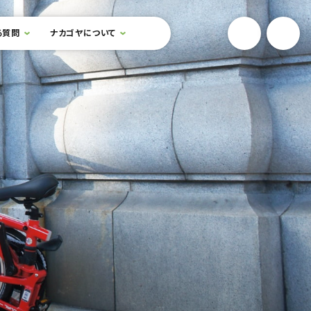
YouTube
Onlin
る質問
ナカゴヤについて
検索フォームを開閉する