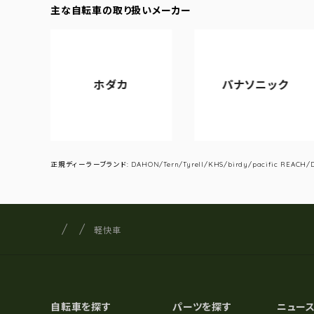
主な自転車の取り扱いメーカー
ホダカ
パナソニック
ア
正規ディーラーブランド: DAHON/Tern/Tyrell/KHS/birdy/pacific REACH/DA
サイクルショップナカゴヤ
サイト内の現在地
軽快車
自転車を探す
パーツを探す
ニュー