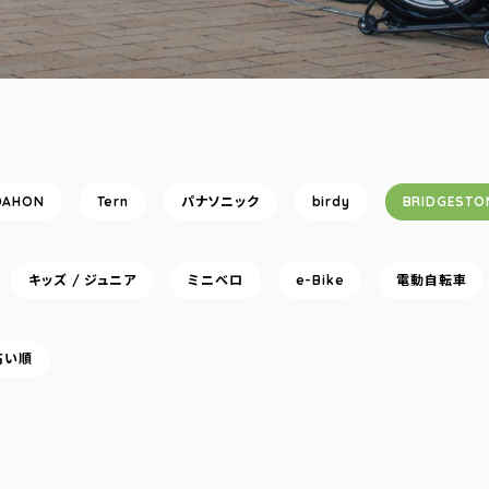
DAHON
Tern
パナソニック
birdy
BRIDGESTO
キッズ / ジュニア
ミニベロ
e-Bike
電動自転車
高い順