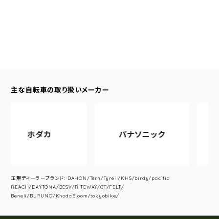
主な自転車の取り扱いメーカー
ホダカ
パナソニック
アサ
正規ディーラーブランド: DAHON/Tern/Tyrell/KHS/birdy/pacific
REACH/DAYTONA/BESV/RITEWAY/GT/FELT/
Beneli/BURUNO/KhodaBloom/tokyobike/