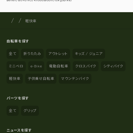
Beneli/BURUNO/KhodaBloom/tokyobike/
サイクルショップナカゴヤ
サイト内の現在地
軽快車
自転車を探す
全て
折りたたみ
アウトレット
キッズ / ジュニア
ミニベロ
e-Bike
電動自転車
クロスバイク
シティバイク
軽快車
子供乗せ自転車
マウンテンバイク
パーツを探す
全て
グリップ
ニュースを探す