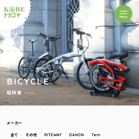
を開閉
Menu
クルショップナカゴヤ
BICYCLE
軽快車
メーカー
全て
その他
RITEWAY
DAHON
Tern