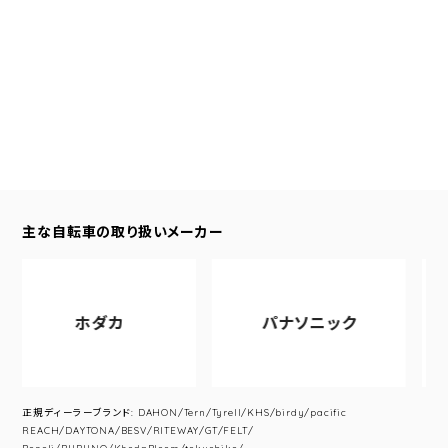
主な自転車の取り扱いメーカー
ホダカ
パナソニック
正規ディーラーブランド: DAHON/Tern/Tyrell/KHS/birdy/pacific
REACH/DAYTONA/BESV/RITEWAY/GT/FELT/