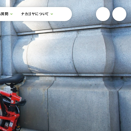
YouTube
Onlin
る質問
ナカゴヤについて
検索フォームを開閉する