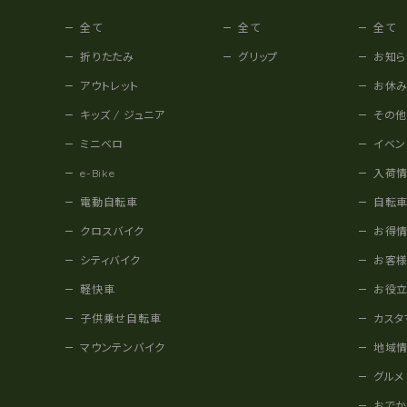
全て
全て
全て
折りたたみ
グリップ
お知ら
アウトレット
お休
キッズ / ジュニア
その
ミニベロ
イベン
e-Bike
入荷
電動自転車
自転
クロスバイク
お得
シティバイク
お客
軽快車
お役
子供乗せ自転車
カスタ
マウンテンバイク
地域
グルメ
おで