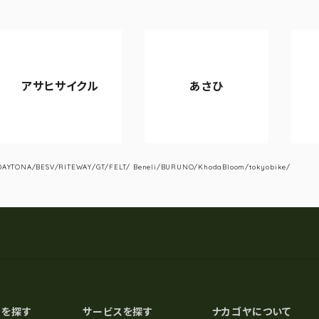
イクル
あさひ
VIANOVA
YTONA/BESV/RITEWAY/GT/FELT/ Beneli/BURUNO/KhodaBloom/tokyobike/
スを探す
サービスを探す
ナカゴヤについて