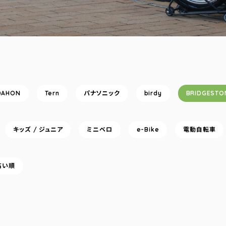
DAHON
Tern
パナソニック
birdy
BRIDGESTO
キッズ / ジュニア
ミニベロ
e-Bike
電動自転車
高い順