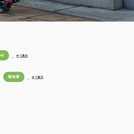
NE
…
全て表示
軽快車
…
全て表示