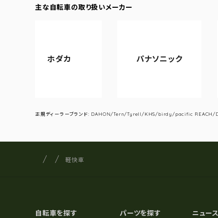
主な自転車の取り扱いメーカー
ホダカ
パナソニック
アサヒサ
正規ディーラーブランド: DAHON/Tern/Tyrell/KHS/birdy/pacific REACH/DA
サイクルショップナカゴヤ
サイト内の現在地
軽快車
自転車を探す
パーツを探す
ニュー