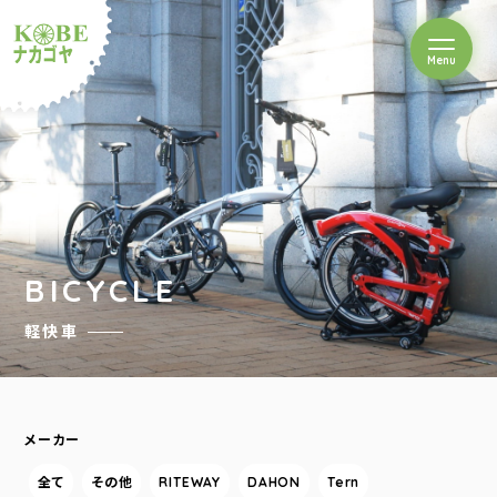
を開閉
Menu
クルショップナカゴヤ
BICYCLE
軽快車
メーカー
全て
その他
RITEWAY
DAHON
Tern