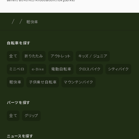
Beneli/BURUNO/KhodaBloom/tokyobike/
サイクルショップナカゴヤ
サイト内の現在地
軽快車
自転車を探す
全て
折りたたみ
アウトレット
キッズ / ジュニア
ミニベロ
e-Bike
電動自転車
クロスバイク
シティバイク
軽快車
子供乗せ自転車
マウンテンバイク
パーツを探す
全て
グリップ
ニュースを探す