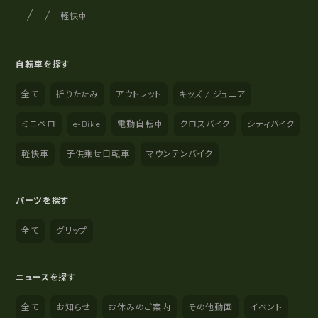
サイクルショップナカゴヤ
サイト内の現在地
軽快車
自転車を探す
全て
折りたたみ
アウトレット
キッズ / ジュニア
ミニベロ
e-Bike
電動自転車
クロスバイク
シティバイク
軽快車
子供乗せ自転車
マウンテンバイク
パーツを探す
全て
グリップ
ニュースを探す
全て
お知らせ
お休みのご案内
その他動画
イベント