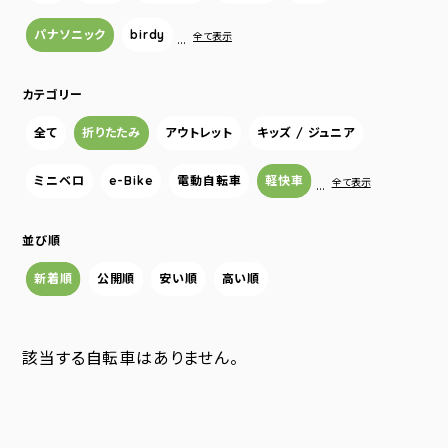
パナソニック
birdy
…
全て表示
カテゴリー
全て
折りたたみ
アウトレット
キッズ / ジュニア
ミニベロ
e-Bike
電動自転車
軽快車
…
全て表示
並び順
新着順
公開順
安い順
高い順
該当する自転車はありません。