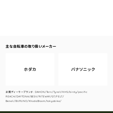
主な自転車の取り扱いメーカー
ホダカ
パナソニック
正規ディーラーブランド: DAHON/Tern/Tyrell/KHS/birdy/pacific
REACH/DAYTONA/BESV/RITEWAY/GT/FELT/
Beneli/BURUNO/KhodaBloom/tokyobike/