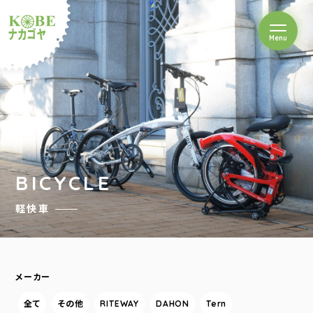
を開閉
Menu
クルショップナカゴヤ
BICYCLE
軽快車
メーカー
全て
その他
RITEWAY
DAHON
Tern