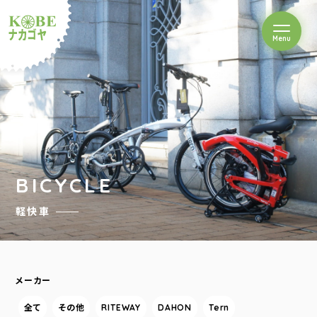
を開閉
Menu
クルショップナカゴヤ
BICYCLE
軽快車
メーカー
全て
その他
RITEWAY
DAHON
Tern