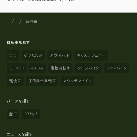
Beneli/BURUNO/KhodaBloom/tokyobike/
サイクルショップナカゴヤ
サイト内の現在地
軽快車
自転車を探す
全て
折りたたみ
アウトレット
キッズ / ジュニア
ミニベロ
e-Bike
電動自転車
クロスバイク
シティバイク
軽快車
子供乗せ自転車
マウンテンバイク
パーツを探す
全て
グリップ
ニュースを探す