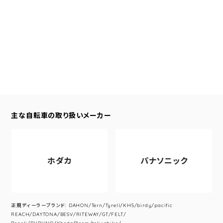
主な自転車の取り扱いメーカー
ホダカ
パナソニック
正規ディーラーブランド: DAHON/Tern/Tyrell/KHS/birdy/pacific
REACH/DAYTONA/BESV/RITEWAY/GT/FELT/