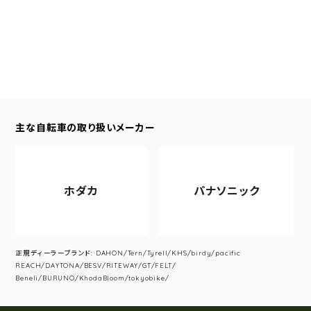
主な自転車の取り扱いメーカー
ホダカ
パナソニック
正規ディーラーブランド: DAHON/Tern/Tyrell/KHS/birdy/pacific
REACH/DAYTONA/BESV/RITEWAY/GT/FELT/
Beneli/BURUNO/KhodaBloom/tokyobike/