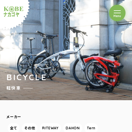
を開閉
Menu
クルショップナカゴヤ
BICYCLE
軽快車
メーカー
全て
その他
RITEWAY
DAHON
Tern