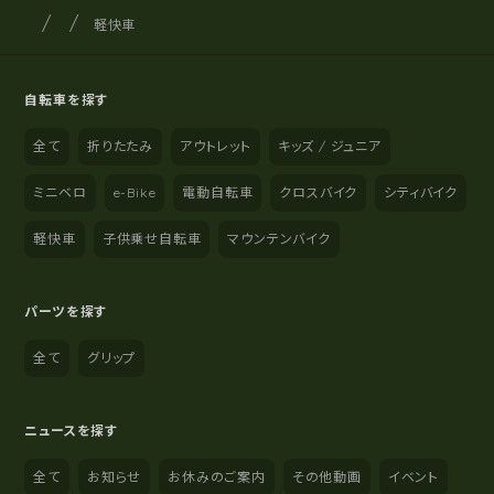
サイクルショップナカゴヤ
サイト内の現在地
軽快車
自転車を探す
全て
折りたたみ
アウトレット
キッズ / ジュニア
ミニベロ
e-Bike
電動自転車
クロスバイク
シティバイク
軽快車
子供乗せ自転車
マウンテンバイク
パーツを探す
全て
グリップ
ニュースを探す
全て
お知らせ
お休みのご案内
その他動画
イベント