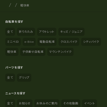
サイクルショップナカゴヤ
サイト内の現在地
軽快車
自転車を探す
全て
折りたたみ
アウトレット
キッズ / ジュニア
ミニベロ
e-Bike
電動自転車
クロスバイク
シティバイク
軽快車
子供乗せ自転車
マウンテンバイク
パーツを探す
全て
グリップ
ニュースを探す
全て
お知らせ
お休みのご案内
その他動画
イベント