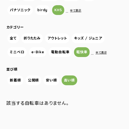
パナソニック
birdy
KHS
…
全て表示
カテゴリー
全て
折りたたみ
アウトレット
キッズ / ジュニア
ミニベロ
e-Bike
電動自転車
軽快車
…
全て表示
並び順
新着順
公開順
安い順
高い順
該当する自転車はありません。