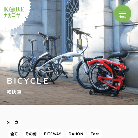
を開閉
Menu
クルショップナカゴヤ
BICYCLE
軽快車
メーカー
全て
その他
RITEWAY
DAHON
Tern