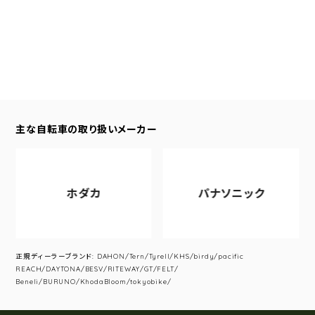
主な自転車の取り扱いメーカー
ホダカ
パナソニック
正規ディーラーブランド: DAHON/Tern/Tyrell/KHS/birdy/pacific
REACH/DAYTONA/BESV/RITEWAY/GT/FELT/
Beneli/BURUNO/KhodaBloom/tokyobike/