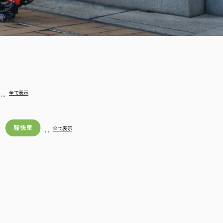
…
全て表示
軽快車
…
全て表示