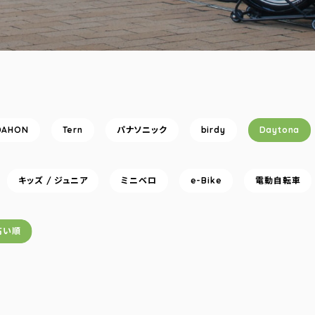
DAHON
Tern
パナソニック
birdy
Daytona
キッズ / ジュニア
ミニベロ
e-Bike
電動自転車
高い順