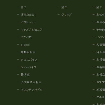
全て
全て
全て
折りたたみ
グリップ
お知ら
アウトレット
お休
キッズ / ジュニア
その
ミニベロ
イベン
e-Bike
入荷
電動自転車
自転
クロスバイク
お得
シティバイク
お客
軽快車
お役
子供乗せ自転車
カスタ
マウンテンバイク
地域
グルメ
おで