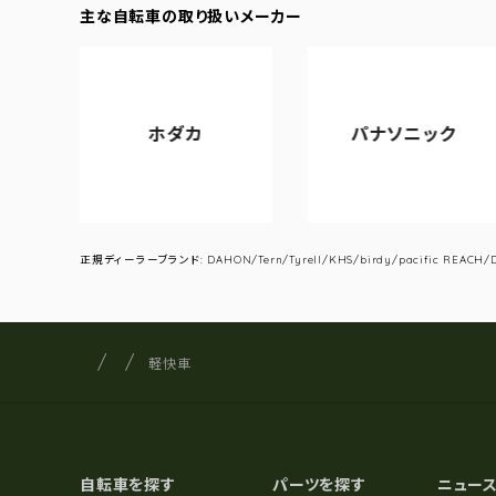
主な自転車の取り扱いメーカー
ホダカ
パナソニック
正規ディーラーブランド: DAHON/Tern/Tyrell/KHS/birdy/pacific REACH/DA
サイクルショップナカゴヤ
サイト内の現在地
軽快車
自転車を探す
パーツを探す
ニュー