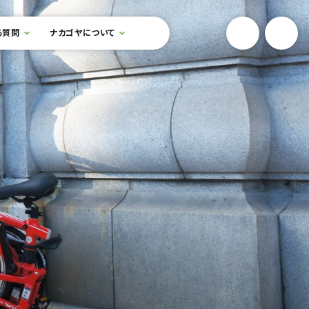
YouTube
Onlin
る質問
ナカゴヤについて
検索フォームを開閉する