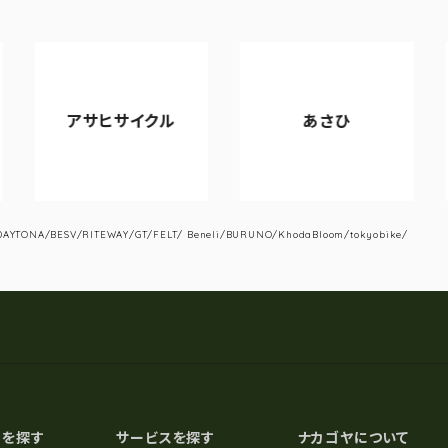
アサヒサイクル
あさひ
YTONA/BESV/RITEWAY/GT/FELT/ Beneli/BURUNO/KhodaBloom/tokyobike/
スを探す
サービスを探す
ナカゴヤについて