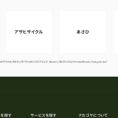
ヒサイクル
あさひ
VIANOV
YTONA/BESV/RITEWAY/GT/FELT/ Beneli/BURUNO/KhodaBloom/tokyobike/
スを探す
サービスを探す
ナカゴヤについて