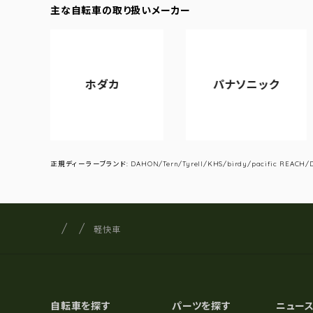
主な自転車の取り扱いメーカー
ホダカ
パナソニック
アサ
正規ディーラーブランド: DAHON/Tern/Tyrell/KHS/birdy/pacific REACH/DA
サイクルショップナカゴヤ
サイト内の現在地
軽快車
自転車を探す
パーツを探す
ニュー