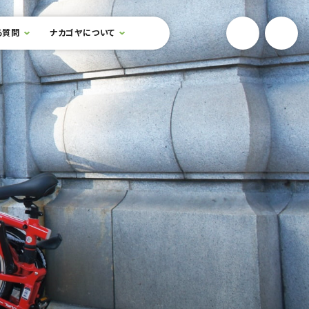
YouTube
Onlin
る質問
ナカゴヤについて
検索フォームを開閉する