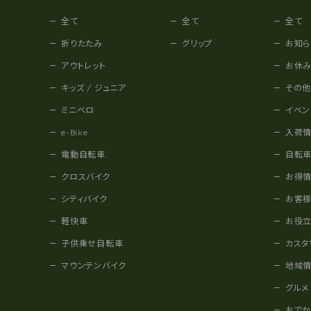
全て
全て
全て
折りたたみ
グリップ
お知ら
アウトレット
お休
キッズ / ジュニア
その
ミニベロ
イベン
e-Bike
入荷
電動自転車
自転
クロスバイク
お得
シティバイク
お客
軽快車
お役
子供乗せ自転車
カスタ
マウンテンバイク
地域
グルメ
おで