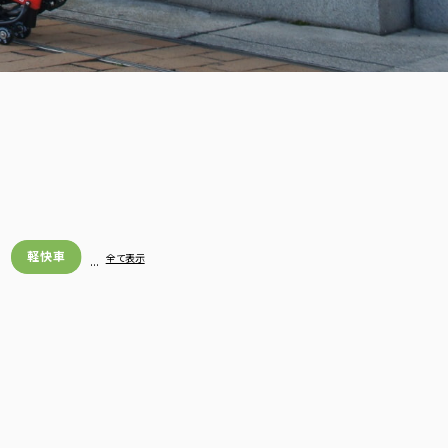
軽快車
…
全て表示