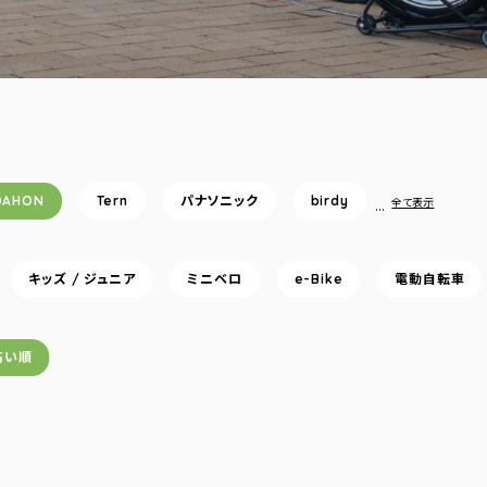
DAHON
Tern
パナソニック
birdy
…
全て表示
キッズ / ジュニア
ミニベロ
e-Bike
電動自転車
高い順