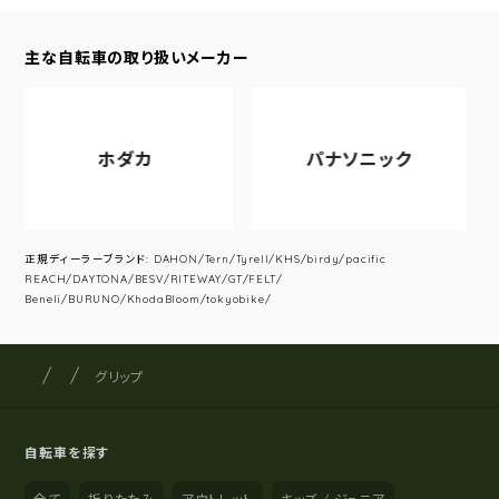
主な自転車の取り扱いメーカー
ホダカ
パナソニック
正規ディーラーブランド: DAHON/Tern/Tyrell/KHS/birdy/pacific
REACH/DAYTONA/BESV/RITEWAY/GT/FELT/
Beneli/BURUNO/KhodaBloom/tokyobike/
サイクルショップナカゴヤ
サイト内の現在地
グリップ
自転車を探す