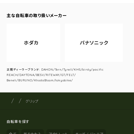
主な自転車の取り扱いメーカー
ホダカ
パナソニック
正規ディーラーブランド: DAHON/Tern/Tyrell/KHS/birdy/pacific
REACH/DAYTONA/BESV/RITEWAY/GT/FELT/
Beneli/BURUNO/KhodaBloom/tokyobike/
サイクルショップナカゴヤ
サイト内の現在地
グリップ
自転車を探す