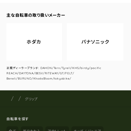
主な自転車の取り扱いメーカー
ホダカ
パナソニック
正規ディーラーブランド: DAHON/Tern/Tyrell/KHS/birdy/pacific
REACH/DAYTONA/BESV/RITEWAY/GT/FELT/
Beneli/BURUNO/KhodaBloom/tokyobike/
サイクルショップナカゴヤ
サイト内の現在地
グリップ
自転車を探す