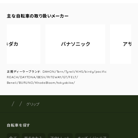
主な自転車の取り扱いメーカー
ホダカ
パナソニック
アサヒサ
正規ディーラーブランド: DAHON/Tern/Tyrell/KHS/birdy/pacific
REACH/DAYTONA/BESV/RITEWAY/GT/FELT/
Beneli/BURUNO/KhodaBloom/tokyobike/
サイクルショップナカゴヤ
サイト内の現在地
グリップ
自転車を探す