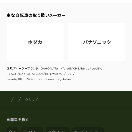
主な自転車の取り扱いメーカー
ホダカ
パナソニック
正規ディーラーブランド: DAHON/Tern/Tyrell/KHS/birdy/pacific
REACH/DAYTONA/BESV/RITEWAY/GT/FELT/
Beneli/BURUNO/KhodaBloom/tokyobike/
サイクルショップナカゴヤ
サイト内の現在地
グリップ
自転車を探す