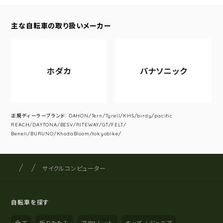
主な自転車の取り扱いメーカー
ホダカ
パナソニック
正規ディーラーブランド: DAHON/Tern/Tyrell/KHS/birdy/pacific
REACH/DAYTONA/BESV/RITEWAY/GT/FELT/
Beneli/BURUNO/KhodaBloom/tokyobike/
サイクルショップナカゴヤ
サイト内の現在地
サイクルコンピューター
自転車を探す